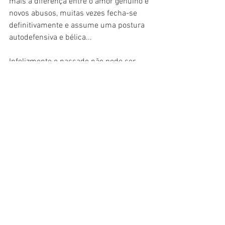
mais a diferença entre o amor genuíno e 
novos abusos, muitas vezes fecha-se 
definitivamente e assume uma postura 
autodefensiva e bélica...
Infelizmente o passado não pode ser 
apagado, mas pode ser ressignificado, 
ao vivermos o presente, sem ignorar ou 
nos prendermos as dores do passado. 
Quem penetra este canal escuro, fértil e 
sagrado, ao fazê-lo com amor - o 
antídoto contra a violência - enquanto 
penetra-lhe, penetra a própria 
consciência e coração, cada canto não 
iluminado, cada prazer e dor 
desconhecida e latejante, cada medo, se 
isso acontecer sob uma relação de 
confiança e entrega mútua: polaridade 
masculina e feminina, interna e externa, 