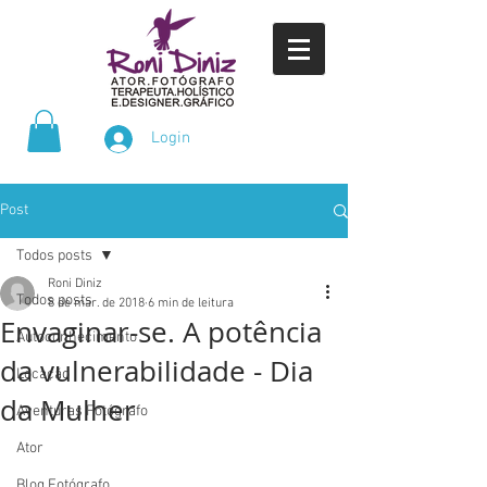
Login
Post
Todos posts
Roni Diniz
Todos posts
8 de mar. de 2018
6 min de leitura
Envaginar-se. A potência
Autoconhecimento
da vulnerabilidade - Dia
Locação
da Mulher
Aventuras Fotógrafo
Ator
Blog Fotógrafo