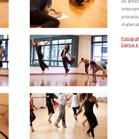
os artis
inteiram
process
material
Fotogra
Dança e