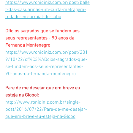
https://www.ronidiniz.com.br/post/balle
t-das-casuarinas-um-curta-metragem-
rodado-em-arraial-do-cabo
Ofícios sagrados que se fundem aos 
seus representantes - 90 anos da 
Fernanda Montenegro
https://www.ronidiniz.com.br/post/201
9/10/22/of%C3%ADcios-sagrados-que-
se-fundem-aos-seus-representantes-
90-anos-da-fernanda-montenegro
Pare de me desejar que em breve eu 
esteja na Globo!:
http://www.ronidiniz.com.br/single-
post/2016/07/22/Pare-de-me-desejar-
que-em-breve-eu-esteja-na-Globo
Ainda sobre o DIA DO ATOR. Qual é a 