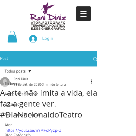
Login
Post
Todos posts
Roni Diniz
Todos posts
19 de set. de 2020
3 min de leitura
A arte não imita a vida, ela
Autoconhecimento
faz a gente ver.
Locação
#DiaNacionaldoTeatro
Aventuras Fotógrafo
Ator
https://youtu.be/nYMFcPyzp-U
Blog Fotógrafo