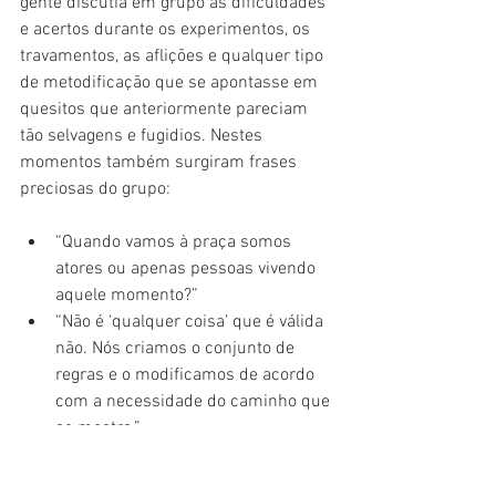
gente discutia em grupo as dificuldades 
e acertos durante os experimentos, os 
travamentos, as aflições e qualquer tipo 
de metodificação que se apontasse em 
quesitos que anteriormente pareciam 
tão selvagens e fugidios. Nestes 
momentos também surgiram frases 
preciosas do grupo:
“Quando vamos à praça somos 
atores ou apenas pessoas vivendo 
aquele momento?”  
“Não é ‘qualquer coisa’ que é válida 
não. Nós criamos o conjunto de 
regras e o modificamos de acordo 
com a necessidade do caminho que 
se mostra.”  
“A arte cria linha de fugas da 
realidade que vivemos.”  