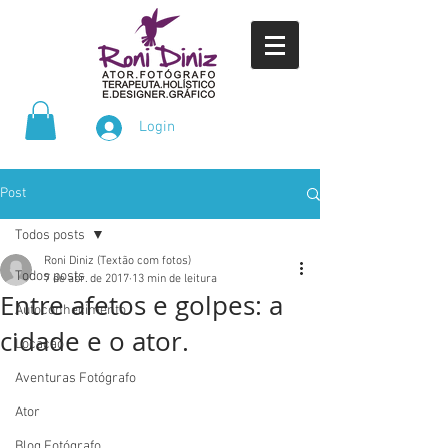
Login
Post
Todos posts
Roni Diniz (Textão com fotos)
Todos posts
7 de abr. de 2017
13 min de leitura
Entre afetos e golpes: a
Autoconhecimento
cidade e o ator.
Locação
Aventuras Fotógrafo
Ator
Blog Fotógrafo