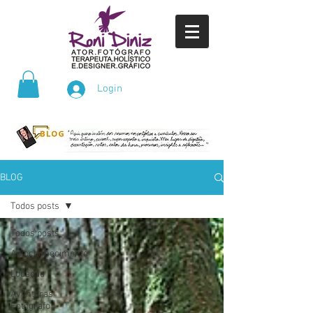
Login
BLOG
Todos posts
Todos posts
Autoconhecimento
Locação
Aventuras
Fotógrafo