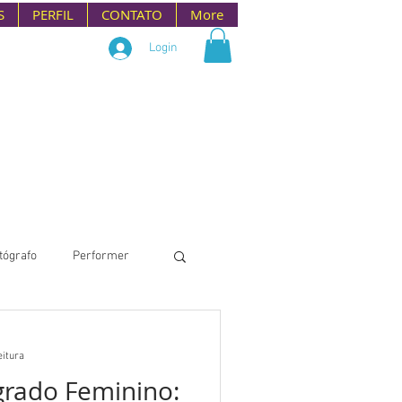
S
PERFIL
CONTATO
More
Login
tógrafo
Performer
eitura
rado Feminino: