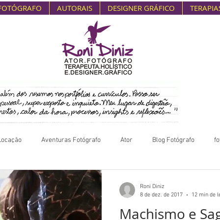
FOTÓGRAFO
AUTORAIS
DESIGNER GRÁFICO
TERAPIA
Locação
Aventuras Fotógrafo
Ator
Blog Fotógrafo
fo
Roni Diniz
8 de dez. de 2017
12 min de l
Machismo e Sag