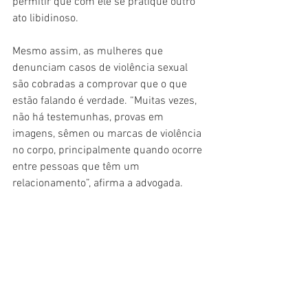
permitir que com ele se pratique outro 
ato libidinoso.
Mesmo assim, as mulheres que 
denunciam casos de violência sexual 
são cobradas a comprovar que o que 
estão falando é verdade. “Muitas vezes, 
não há testemunhas, provas em 
imagens, sêmen ou marcas de violência 
no corpo, principalmente quando ocorre 
entre pessoas que têm um 
relacionamento”, afirma a advogada.
“A vítima passa por todo esse processo, 
repleto de hostilização em meio a uma 
situação muito grave, e ainda assim 
decide ir adiante e denunciar. Por que 
alguém que não sofreu uma violência 
como essa se colocaria diante de um 