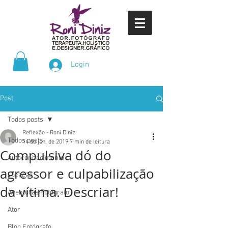
Login
Post
Todos posts
Reflexão - Roni Diniz
Todos posts
14 de jun. de 2019
7 min de leitura
Compulsiva dó do
Autoconhecimento
agressor e culpabilização
Locação
da vítima. Descriar!
Aventuras Fotógrafo
Ator
Blog Fotógrafo