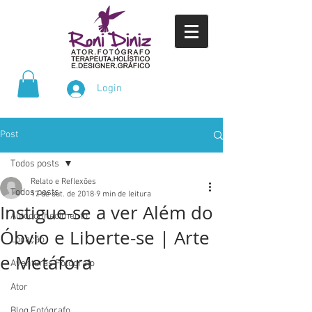
Login
Post
Todos posts
Relato e Reflexões
Todos posts
17 de out. de 2018
9 min de leitura
Instigue-se a ver Além do
Autoconhecimento
Óbvio e Liberte-se | Arte
Locação
e Metáfora
Aventuras Fotógrafo
Ator
Blog Fotógrafo